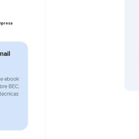
empresa
mail
te ebook
bre BEC,
 técnicas