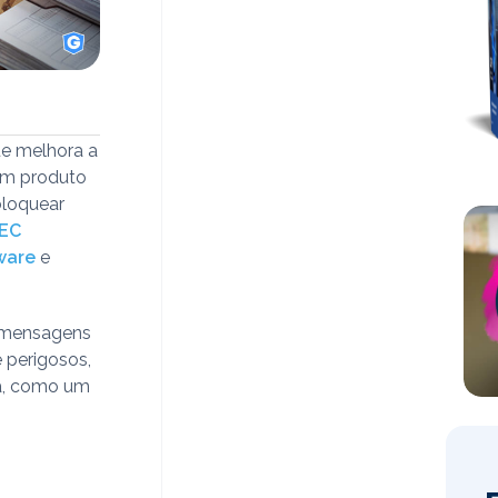
e melhora a
um produto
bloquear
EC
ware
e
ar mensagens
 perigosos,
a, como um