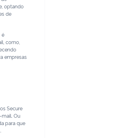
te, optando
es de
 é
il, como,
recendo
ara empresas
 os Secure
-mail. Ou
ída para que
.