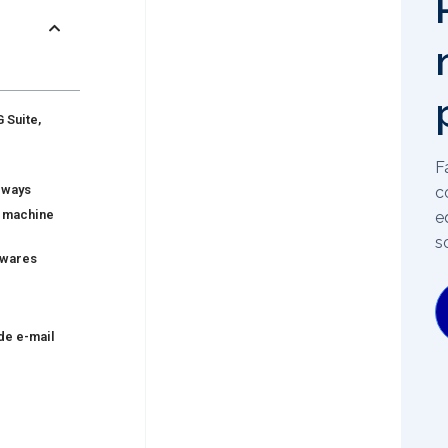
 Suite,
F
eways
c
e machine
e
s
lwares
l
de e-mail