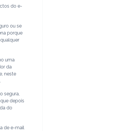
ctos do e-
eguro ou se
ena porque
 qualquer
omo uma
dor da
e, neste
.
o segura,
 que depois
ada do
a de e-mail