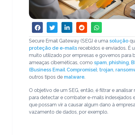
Secure Email Gateway (SEG) é uma
solução
qu
proteção de e-mails
recebidos e enviados. É 
muito utilizado por empresas e governos para 
ameaças cibernéticas, como
spam
,
phishing
,
B
(Business Email Compromise)
,
trojan
,
ransom
outros tipos de
malware
.
O objetivo de um SEG, então, é filtrar e analis
para detectar e combater e-mails indesejados e
que possam vir a causar algum dano à empres
vazamento de dados, por exemplo.