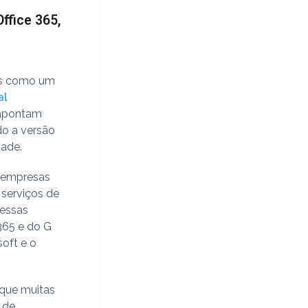
ffice 365,
os como um
al
s apontam
do a versão
dade.
s empresas
 serviços de
dessas
365 e do G
soft e o
 que muitas
 de