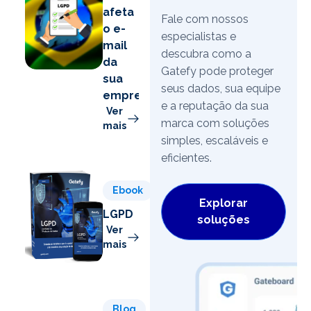
afeta
Fale com nossos
o e-
especialistas e
mail
descubra como a
da
Gatefy pode proteger
sua
seus dados, sua equipe
empresa
e a reputação da sua
Ver
marca com soluções
mais
simples, escaláveis e
eficientes.
Ebook
Explorar
LGPD
soluções
Ver
mais
Blog