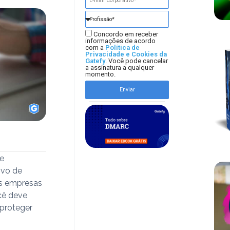
Concordo em receber
informações de acordo
com a
Política de
Privacidade e Cookies da
Gatefy
. Você pode cancelar
a assinatura a qualquer
momento.
Enviar
de
ivo de
s empresas
cê deve
 proteger