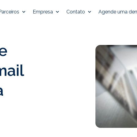
Parceiros
Empresa
Contato
Agende uma de
e
mail
a