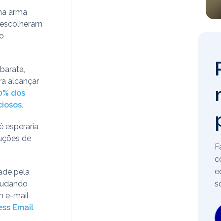
ma arma
 escolheram
o
barata,
ra alcançar
0% dos
iosos.
ê esperaria
luções de
F
c
e
dade pela
s
 mudando
 e-mail
ess Email