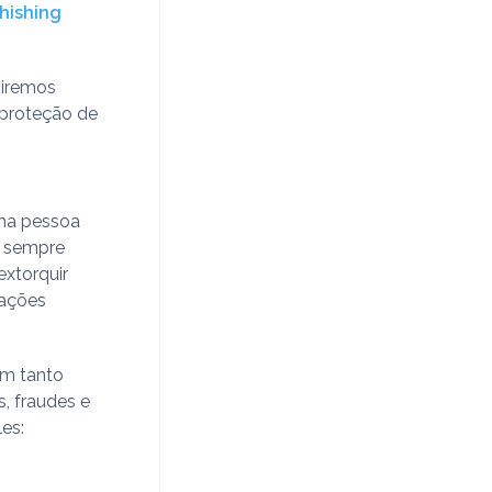
hishing
 iremos
 proteção de
ma pessoa
o sempre
extorquir
mações
am tanto
, fraudes e
les: