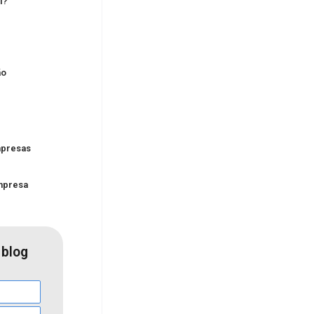
l?
ão
mpresas
empresa
 blog