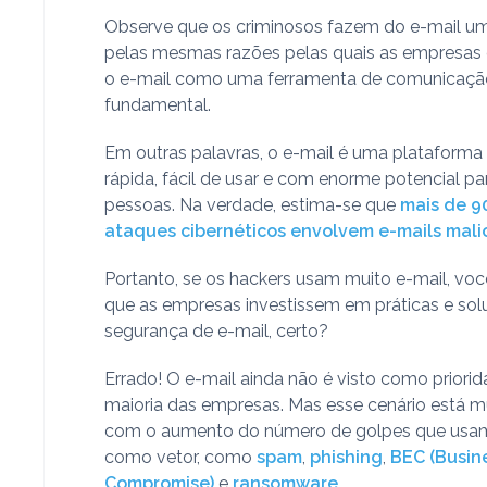
Observe que os criminosos fazem do e-mail u
pelas mesmas razões pelas quais as empresas
o e-mail como uma ferramenta de comunicaçã
fundamental.
Em outras palavras, o e-mail é uma plataforma 
rápida, fácil de usar e com enorme potencial pa
pessoas. Na verdade, estima-se que
mais de 9
ataques cibernéticos envolvem e-mails malic
Portanto, se os hackers usam muito e-mail, voc
que as empresas investissem em práticas e so
segurança de e-mail, certo?
Errado! O e-mail ainda não é visto como priori
maioria das empresas. Mas esse cenário está
com o aumento do número de golpes que usam
como vetor, como
spam
,
phishing
,
BEC (Busin
Compromise)
e
ransomware
.