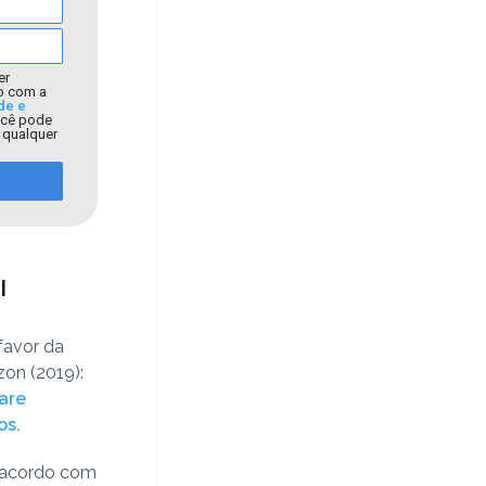
er
o com a
de e
ocê pode
a qualquer
l
favor da
zon (2019):
are
os.
e acordo com