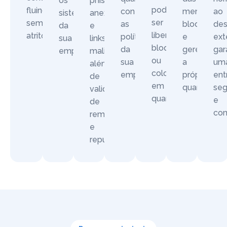
os
phishing,
podendo
fluindo
conforme
mensagens
ao
sistemas
anexos
ser
sem
as
bloqueada
des
da
e
liberada,
atrito.
políticas
e
ext
sua
links
bloqueada
da
gerenciam
gar
empresa.
maliciosos,
ou
sua
a
um
além
colocada
empresa.
própria
ent
de
em
quarentena
seg
validação
quarentena.
e
de
con
remetentes
e
reputação.