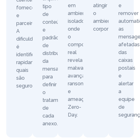
em
atingir
e
tipo
fornecedores
ambiente
o
remover
de
e
isolado,
ambiente
automat
conteúdo
parceiros.
onde
corporativo.
as
e
A
o
mensage
padrão
dificuldade
comportamento
afetadas
de
é
real
das
distribuição
identificar
revela
caixas
da
rapidamente
malware
postais
mensagem
quais
avançado,
e
para
são
ransomware
alertar
definir
seguros.
e
a
o
ameaças
equipe
tratamento
Zero-
de
de
Day.
seguranç
cada
anexo.