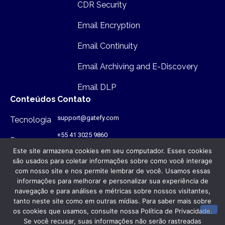
CDR Security
Email Encryption
Email Continuity
Email Archiving and E-Discovery
Email DLP
Conteúdos
Contato
support@gatefy.com
Tecnologia
+55 41 3025 9860
Segurança
Este site armazena cookies em seu computador. Esses cookies
Infraestutura
são usados para coletar informações sobre como você interage
com nosso site e nos permite lembrar de você. Usamos essas
Onde estamos
informações para melhorar e personalizar sua experiência de
navegação e para análises e métricas sobre nossos visitantes,
Rua Antônio Gruba, 168 - PR - Brasil
- CEP: 80820-340
tanto neste site como em outras mídias. Para saber mais sobre
os cookies que usamos, consulte nossa Política de Privacidade.
Se você recusar, suas informações não serão rastreadas