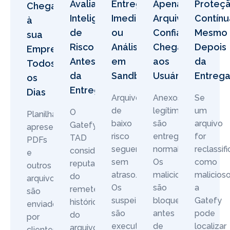
Avaliação
Entrega
Apenas
Proteç
Chegam
Inteligente
Imediata
Arquivos
Contínu
à
de
ou
Confiáveis
Mesmo
sua
Risco
Análise
Chegam
Depois
Empresa
Antes
em
aos
da
Todos
da
Sandbox
Usuários
Entreg
os
Entrega
Dias
Arquivos
Anexos
Se
de
legítimos
um
O
Planilhas,
baixo
são
arquivo
Gatefy
apresentações,
risco
entregues
for
TAD
PDFs
seguem
normalmente.
reclassif
considera
e
sem
Os
como
reputação
outros
atraso.
maliciosos
malicioso
do
arquivos
Os
são
a
remetente,
são
suspeitos
bloqueados
Gatefy
histórico
enviados
são
antes
pode
do
por
executados
de
localizar
arquivo,
clientes,