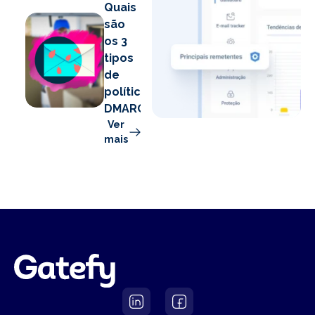
Quais
são
os 3
tipos
de
políticas
DMARC?
Ver
mais