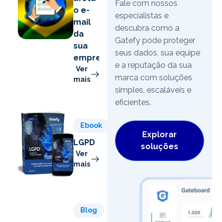
Fale com nossos
o e-
especialistas e
mail
descubra como a
da
Gatefy pode proteger
sua
seus dados, sua equipe
empresa
e a reputação da sua
Ver
marca com soluções
mais
simples, escaláveis e
eficientes.
Ebook
Explorar
LGPD
soluções
Ver
mais
Blog