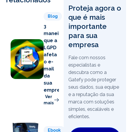
Proteja agora o
que é mais
Blog
importante
3
maneiras
para sua
que a
empresa
LGPD
afeta
Fale com nossos
o e-
especialistas e
mail
descubra como a
da
Gatefy pode proteger
sua
seus dados, sua equipe
empresa
e a reputação da sua
Ver
marca com soluções
mais
simples, escaláveis e
eficientes.
Ebook