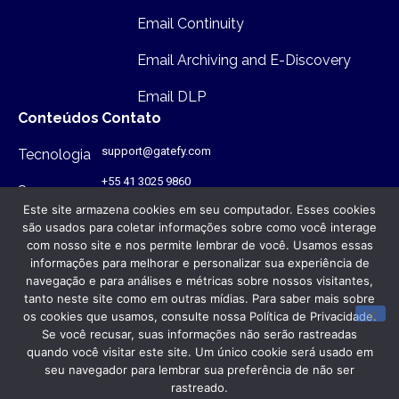
Email Continuity
Email Archiving and E-Discovery
Email DLP
Conteúdos
Contato
support@gatefy.com
Tecnologia
+55 41 3025 9860
Segurança
Este site armazena cookies em seu computador. Esses cookies
Infraestutura
são usados para coletar informações sobre como você interage
com nosso site e nos permite lembrar de você. Usamos essas
Onde estamos
informações para melhorar e personalizar sua experiência de
navegação e para análises e métricas sobre nossos visitantes,
Rua Antônio Gruba, 168 - PR - Brasil
- CEP: 80820-340
tanto neste site como em outras mídias. Para saber mais sobre
os cookies que usamos, consulte nossa Política de Privacidade.
Se você recusar, suas informações não serão rastreadas
© Gatefy 2026. Todos os direitos reservados.
quando você visitar este site. Um único cookie será usado em
Política de Privacidade
seu navegador para lembrar sua preferência de não ser
rastreado.
Termos de Uso