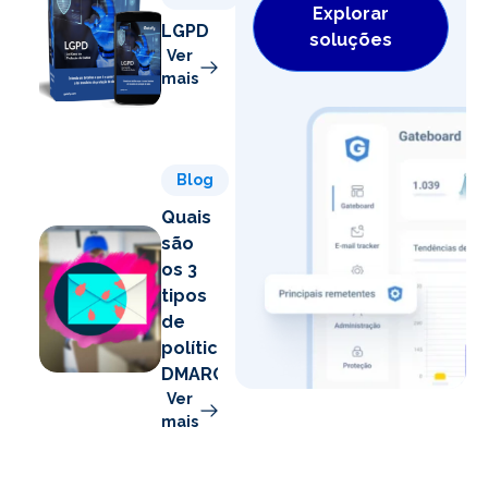
Explorar
LGPD
soluções
Ver
mais
Blog
Quais
são
os 3
tipos
de
políticas
DMARC?
Ver
mais