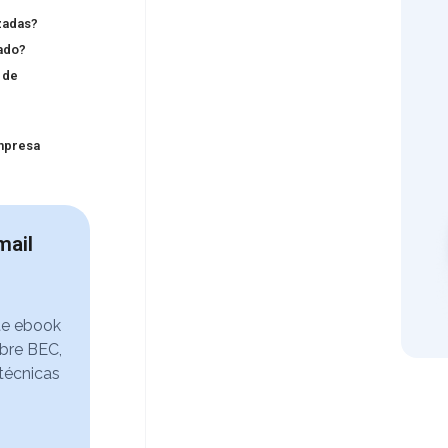
zadas?
ado?
 de
empresa
mail
te ebook
bre BEC,
 técnicas