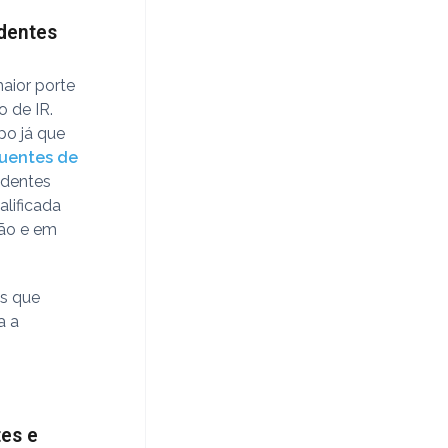
identes
aior porte
 de IR.
po já que
quentes de
cidentes
lificada
ão e em
as que
a a
tes e