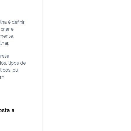
ha é definir
criar e
amente,
lhar.
presa
dos, tipos de
ticos, ou
em
osta a