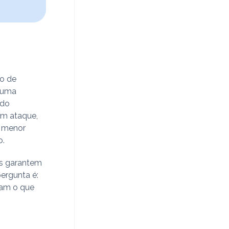
no de
m uma
 do
um ataque,
o menor
o.
os garantem
pergunta é:
iam o que