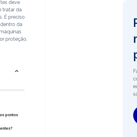
ntes deve
 tratar da
. É preciso
 dentro da
 máquinas
or proteção.
F
c
e
s
 os pontos
dentes?