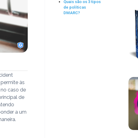
Quais são os 3 tipos
de políticas
DMARC?
cident
 permite às
 no caso de
rincipal de
atendo
sponder a um
aneira.