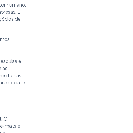
ator humano.
mpresas. E
gócios de
amos.
pesquisa e
m as
 melhor as
ria social é
r
t. O
 e-mails e