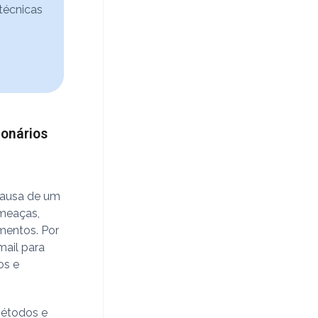
 técnicas
onários
causa de um
meaças,
mentos. Por
mail para
os e
 métodos e