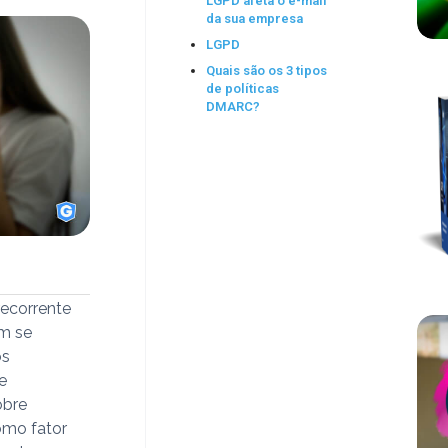
LGPD afeta o e-mail
da sua empresa
LGPD
Quais são os 3 tipos
de políticas
DMARC?
recorrente
em se
os
e
obre
omo fator