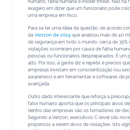
humano, falha humana e insider threat. Não há
exagero em dizer que um funcionário pode col
uma empresa em risco.
Para se ter uma ideia da questão, de acordo com
da
Verizon de 2019
que analisou mais de 40 mi
de segurança em todo o mundo, cerca de 35% 
violações ocorreram por causa de falha humana
pessoas ou funcionários despreparados. É um 
alto. Por isso, a gente diz e repete: é preciso qu
empresas invistam em conscientização (ou secu
awareness) e em ferramentas e softwares de p
avançada.
Outro dado interessante que reforça a preocu
fator humano aponta que os principais alvos d
dentro das empresas são os tomadores de dec
Segundo a Verizon, executivos C-level são nov
propensos a serem alvos de violações. Isto signi