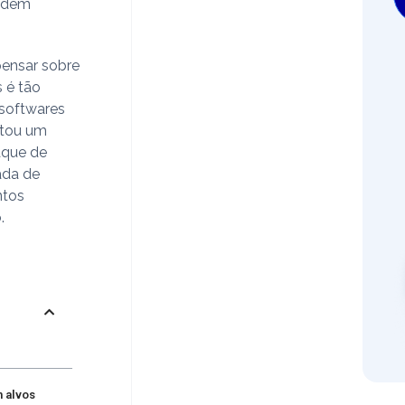
podem
pensar sobre
 é tão
 softwares
utou um
aque de
ada de
ntos
.
 alvos