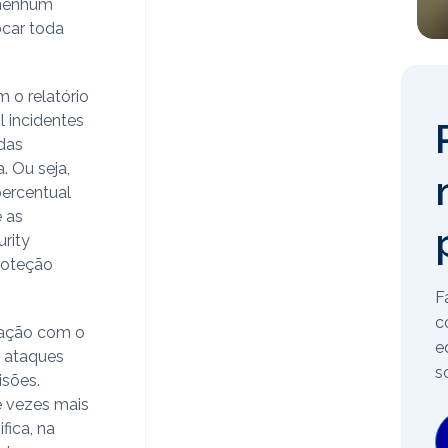
 nenhum
ocar toda
 o relatório
l incidentes
das
. Ou seja,
percentual
e as
rity
roteção
F
c
pação com o
e
e ataques
s
isões.
e vezes mais
fica, na