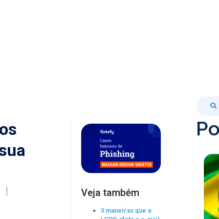
Po
 os
 sua
Veja também
3 maneiras que a