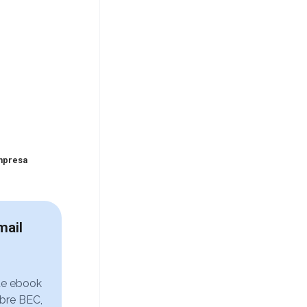
empresa
mail
te ebook
bre BEC,