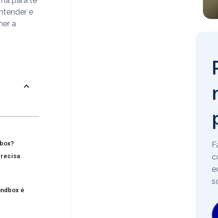
uma para te
entender e
her a
dbox?
F
c
precisa
e
s
sandbox é