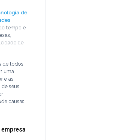
cnologia de
ndes
tido tempo e
esas,
acidade de
s de todos
em uma
r e as
e de seus
or
de causar.
ua empresa