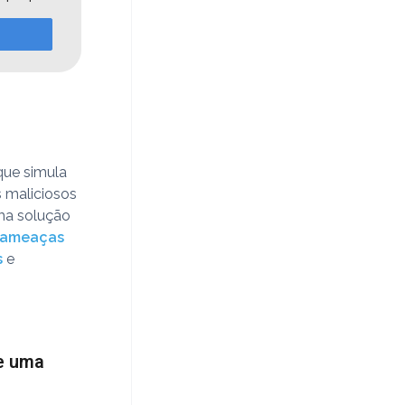
que simula
s maliciosos
ma solução
ameaças
s
e
de uma