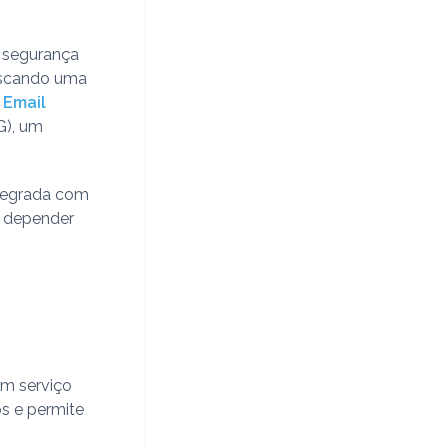
 segurança
buscando uma
 Email
G), um
ntegrada com
a depender
um serviço
os e permite