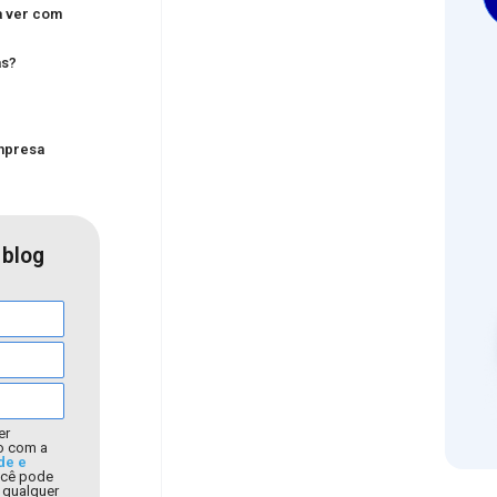
a ver com
as?
empresa
 blog
er
o com a
de e
ocê pode
a qualquer