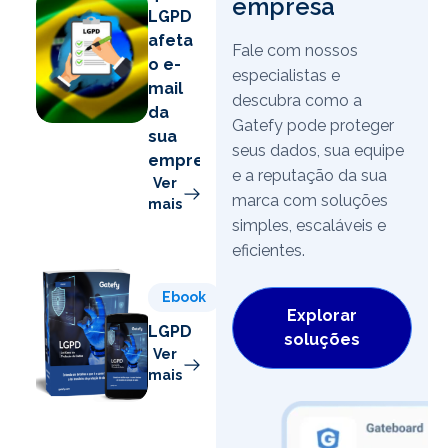
empresa
LGPD
afeta
Fale com nossos
o e-
especialistas e
mail
descubra como a
da
Gatefy pode proteger
sua
seus dados, sua equipe
empresa
e a reputação da sua
Ver
marca com soluções
mais
simples, escaláveis e
eficientes.
Ebook
Explorar
LGPD
soluções
Ver
mais