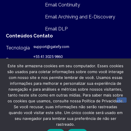
Email Continuity
Email Archiving and E-Discovery
Email DLP
Conteúdos
Contato
support@gatefy.com
Tecnologia
+55 41 3025 9860
Segurança
Este site armazena cookies em seu computador. Esses cookies
Infraestutura
são usados para coletar informações sobre como você interage
com nosso site e nos permite lembrar de você. Usamos essas
Onde estamos
informações para melhorar e personalizar sua experiência de
navegação e para análises e métricas sobre nossos visitantes,
Rua Antônio Gruba, 168 - PR - Brasil
- CEP: 80820-340
tanto neste site como em outras mídias. Para saber mais sobre
os cookies que usamos, consulte nossa Política de Privacidade.
Se você recusar, suas informações não serão rastreadas
© Gatefy 2026. Todos os direitos reservados.
quando você visitar este site. Um único cookie será usado em
Política de Privacidade
seu navegador para lembrar sua preferência de não ser
rastreado.
Termos de Uso