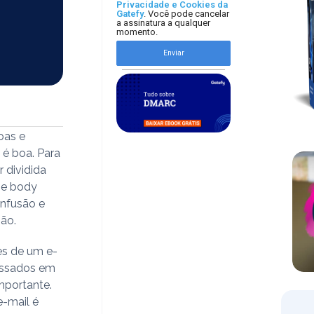
Privacidade e Cookies da
Gatefy
. Você pode cancelar
a assinatura a qualquer
momento.
Enviar
oas e
 é boa. Para
 dividida
 e body
onfusão e
são.
es de um e-
ressados em
importante.
e-mail é