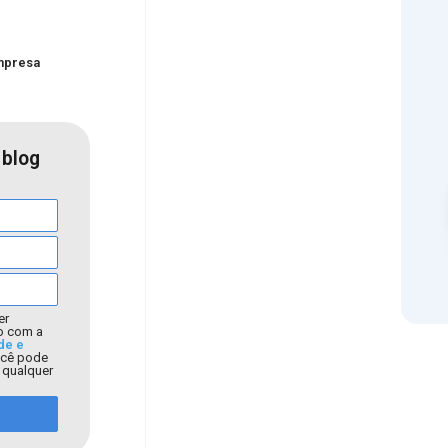
empresa
 blog
er
o com a
de e
ocê pode
a qualquer