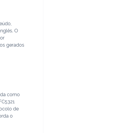
teúdo,
inglês. O
or
tos gerados
cida como
RFC5321
tocolo de
orda o