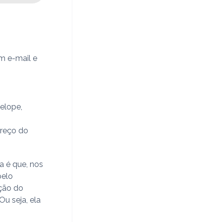
 e-mail e
elope,
ereço do
a é que, nos
pelo
ação do
Ou seja, ela