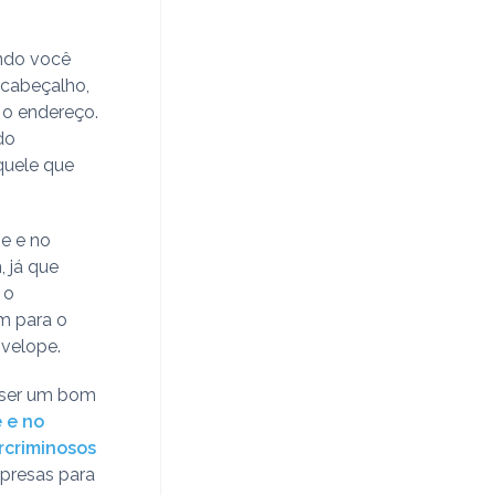
ndo você
 cabeçalho,
 o endereço.
do
quele que
pe e no
 já que
 o
m para o
nvelope.
o ser um bom
 e no
rcriminosos
mpresas para