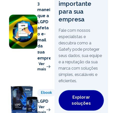
importante
3
maneiras
para sua
que a
empresa
LGPD
afeta
Fale com nossos
o e-
especialistas e
mail
descubra como a
da
Gatefy pode proteger
sua
seus dados, sua equipe
empresa
e a reputação da sua
Ver
marca com soluções
mais
simples, escaláveis e
eficientes.
Ebook
Explorar
LGPD
soluções
Ver
mais