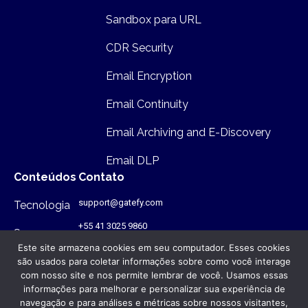
Sandbox para URL
CDR Security
Email Encryption
Email Continuity
Email Archiving and E-Discovery
Email DLP
Conteúdos
Contato
support@gatefy.com
Tecnologia
+55 41 3025 9860
Segurança
Este site armazena cookies em seu computador. Esses cookies
Infraestutura
são usados para coletar informações sobre como você interage
com nosso site e nos permite lembrar de você. Usamos essas
Onde estamos
informações para melhorar e personalizar sua experiência de
navegação e para análises e métricas sobre nossos visitantes,
Rua Antônio Gruba, 168 - PR - Brasil