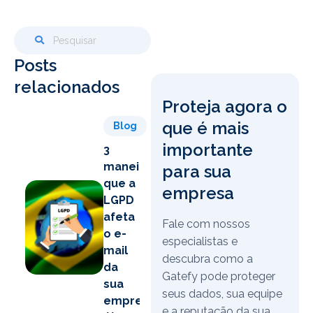
Posts
relacionados
Proteja agora o
que é mais
Blog
importante
3
maneiras
para sua
que a
empresa
LGPD
afeta
Fale com nossos
o e-
especialistas e
mail
descubra como a
da
Gatefy pode proteger
sua
seus dados, sua equipe
empresa
e a reputação da sua