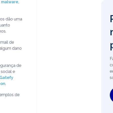
e
malware
,
 nos dão uma
quanto
nos.
-mail de
r algum dano
F
c
egurança de
e
social e
s
Gatefy
ion
.
exemplos de