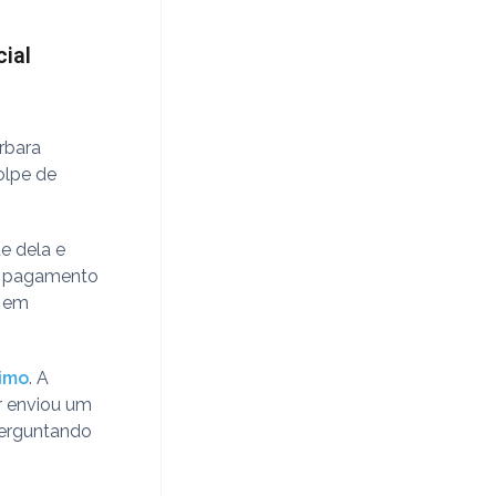
cial
rbara
olpe de
e dela e
 o pagamento
s em
timo
. A
r enviou um
perguntando