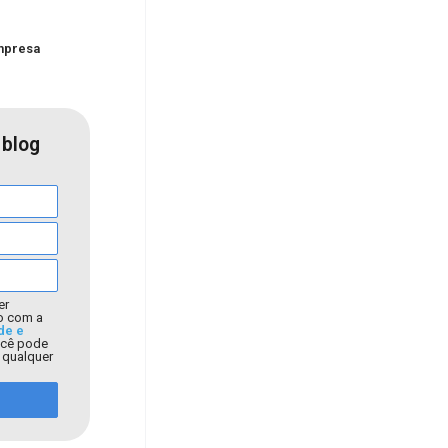
empresa
 blog
er
o com a
de e
ocê pode
a qualquer