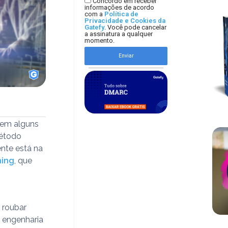
Concordo em receber
informações de acordo
com a
Política de
Privacidade e Cookies da
Gatefy
. Você pode cancelar
a assinatura a qualquer
momento.
Enviar
a em alguns
método
nte está na
hing
, que
 roubar
e engenharia