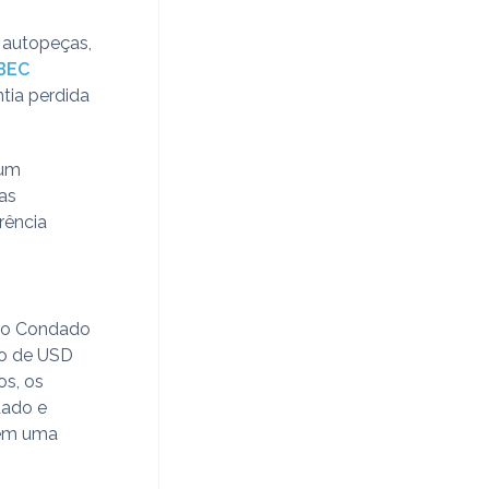
 autopeças,
BEC
ntia perdida
 um
 as
rência
, o Condado
zo de USD
os, os
dado e
 em uma