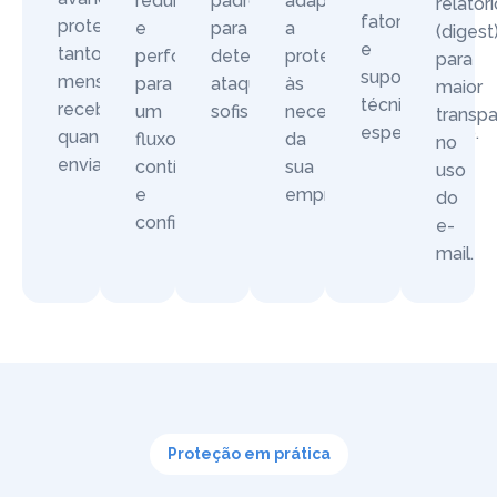
redundância
padrões
adaptando
relatór
fatores
protegendo
e
para
a
(digest
e
tanto
performance
detectar
proteção
para
suporte
mensagens
para
ataques
às
maior
técnico
recebidas
um
sofisticados.
necessidades
transpa
especializado.
quanto
fluxo
da
no
enviadas.
contínuo
sua
uso
e
empresa.
do
confiável.
e-
mail.
Proteção em prática