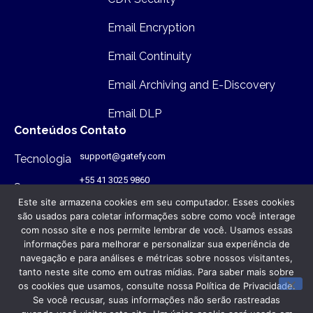
Email Encryption
Email Continuity
Email Archiving and E-Discovery
Email DLP
Conteúdos
Contato
support@gatefy.com
Tecnologia
+55 41 3025 9860
Segurança
Este site armazena cookies em seu computador. Esses cookies
Infraestutura
são usados para coletar informações sobre como você interage
com nosso site e nos permite lembrar de você. Usamos essas
Onde estamos
informações para melhorar e personalizar sua experiência de
navegação e para análises e métricas sobre nossos visitantes,
Rua Antônio Gruba, 168 - PR - Brasil
- CEP: 80820-340
tanto neste site como em outras mídias. Para saber mais sobre
os cookies que usamos, consulte nossa Política de Privacidade.
Se você recusar, suas informações não serão rastreadas
© Gatefy 2026. Todos os direitos reservados.