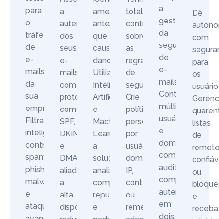
a
para
a
ameaças
total
Dê
gestão
o
autenticidade
antes
controle
autono
da
tráfego
dos
que
sobre
com
segurança
de
seus
causem
as
segura
de
e-
e-
danos.
regras
para
e-
mails
mails
Utilizando
de
os
mails.
da
com
Inteligência
segurança.
usuário
Controle
sua
protocolos
Artificial
Crie
Gerenc
múltiplos
empresa.
como
e
políticas
quaren
usuários
Filtragem
SPF,
Machine
personalizadas
listas
e
inteligente
DKIM
Learning,
por
de
domínios,
contra
e
a
usuário,
remete
com
spam,
DMARC,
solução
domínio,
confiáv
auditoria
phishing,
aliados
analisa
IP,
ou
completa,
malware
a
comportamento,
conteúdo
bloque
autenticação
e
alta
reputação
ou
e
em
ataques
disponibilidade,
e
remetente,
receba
dois
avançados,