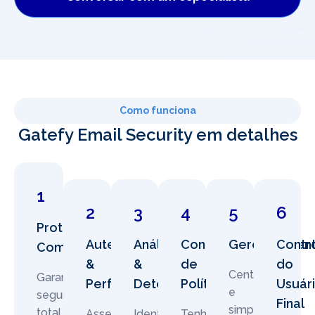
Como funciona
Gatefy Email Security em detalhes
1
2
3
4
5
6
Proteção
Autenticação
Análise
Controle
Gerenciamen
Contr
Completa
&
&
de
do
Centralize
Garanta
Performance
Detecção
Política
Usuár
e
segurança
Final
simplifique
total
Assegure
Identifique
Tenha